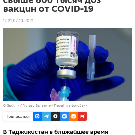
свыше 800 тысяч доз
вакцин от COVID-19
17:21 07.10.2021
©
Sputnik
/ Густаво Вальенте
/
Перейти в фотобанк
Подписаться
В Таджикистан в ближайшее время