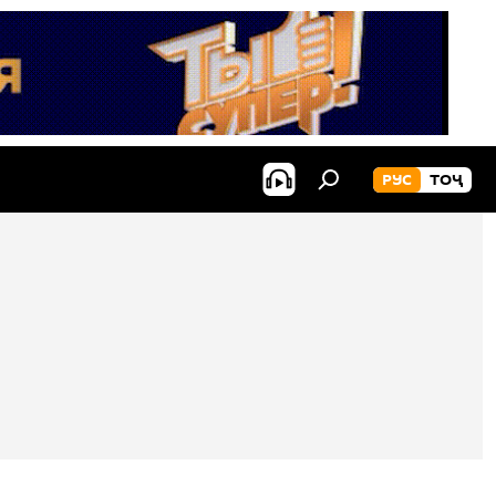
РУС
ТОҶ