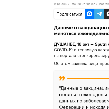
©
Sputnik
/ Евгений Одиноков
/
Перейти
Подписаться
Данные о вакцинации 
меняться еженедельн
ДУШАНБЕ, 16 окт — Sputni
COVID-19 и тепловую карту
на портале стопкоронавиру
Об этом заявила вице-прем
"Данные о вакцинации
меняться еженедельн
данных по заболевае
Федерации и исходя 