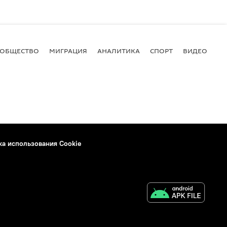
ОБЩЕСТВО
МИГРАЦИЯ
АНАЛИТИКА
СПОРТ
ВИДЕО
И
ка использования Cookie