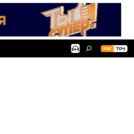
РУС
ТОҶ