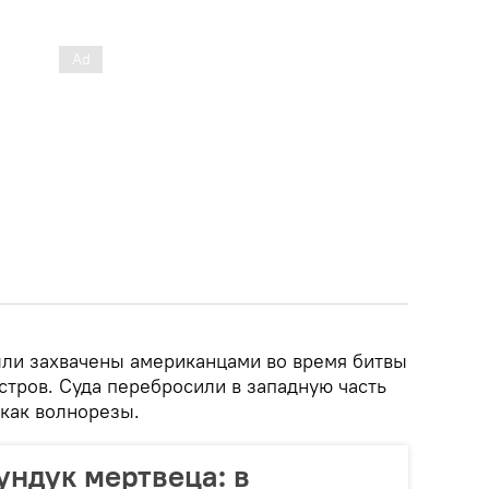
были захвачены американцами во время битвы
стров. Суда перебросили в западную часть
как волнорезы.
ундук мертвеца: в