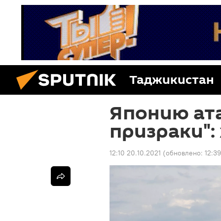
Таджикистан
Японию ат
призраки":
12:10 20.10.2021
(обновлено:
12:3