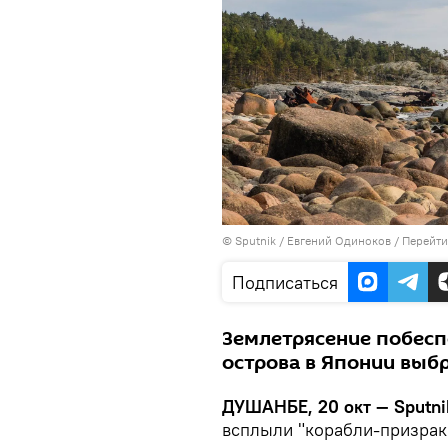
©
Sputnik
/ Евгений Одиноков
/
Перейти
Подписаться
Землетрясение побеспо
острова в Японии выб
ДУШАНБЕ, 20 окт — Sputni
всплыли "корабли-призрак