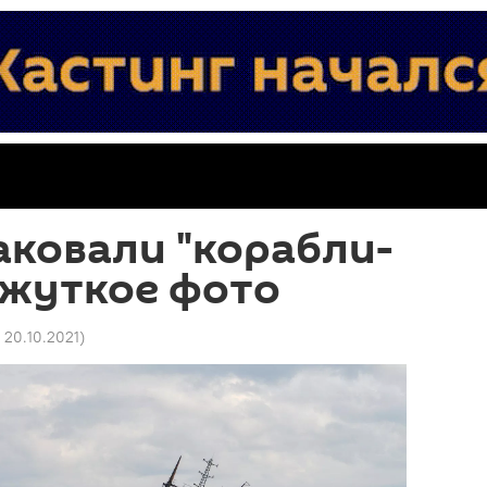
аковали "корабли-
 жуткое фото
9 20.10.2021
)