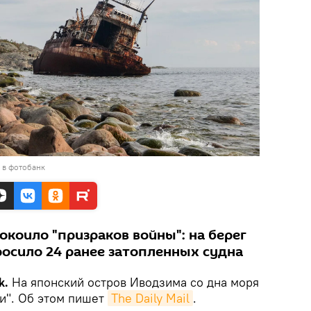
 в фотобанк
коило "призраков войны": на берег
росило 24 ранее затопленных судна
k.
На японский остров Иводзима со дна моря
и". Об этом пишет
The Daily Mail
.