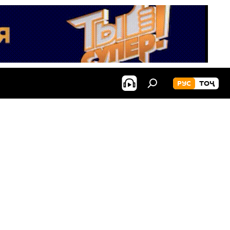
РУС
ТОҶ