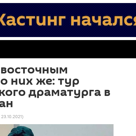
 восточным
 них же: тур
кого драматурга в
ан
7 23.10.2021
)