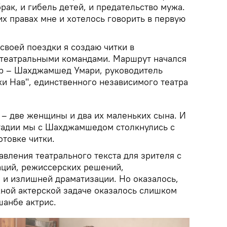
рак, и гибель детей, и предательство мужа.
х правах мне и хотелось говорить в первую
своей поездки я создаю читки в
 театральными командами. Маршрут начался
ер – Шахджамшед Умари, руководитель
хи Нав", единственного независимого театра
 – две женщины и два их маленьких сына. И
тадии мы с Шахджамшедом столкнулись с
товке читки.
авления театрального текста для зрителя с
аций, режиссерских решений,
 и излишней драматизации. Но оказалось,
жной актерской задаче оказалось слишком
шанбе актрис.