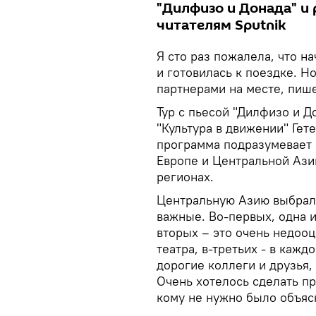
"Дилфизо и Донада" и
читателям Sputnik
Я сто раз пожалела, что н
и готовилась к поездке. Но
партнерами на месте, пиш
Тур с пьесой "Дилфизо и Д
"Культура в движении" Гете
программа подразумевает 
Европе и Центральной Азии
регионах.
Центральную Азию выбрала
важные. Во-первых, одна и
вторых – это очень недоо
театра, в-третьих - в каж
дорогие коллеги и друзья
Очень хотелось сделать про
кому не нужно было объясн