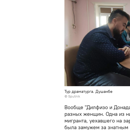
Тур драматурга. Душанбе
©
Sputnik
Вообще "Дилфизо и Донада
разных женщин. Одна из н
мигранта, уехавшего на за
была замужем за знатным 