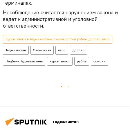
терминалах.
Несоблюдение считается нарушением закона и
ведет к административной и уголовной
ответственности.
Курсы валют в Таджикистане: сколько стоит рубль, доллар, евро
Таджикистан
Экономика
евро
доллар
Нацбанк Таджикистана
курсы валют
рубль
сомони
Таджикистан