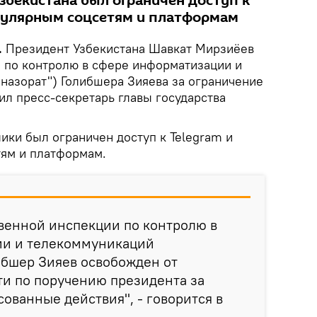
збекистана был ограничен доступ к
пулярным соцсетям и платформам
.
Президент Узбекистана Шавкат Мирзиёев
и по контролю в сфере информатизации и
назорат") Голибшера Зияева за ограничение
ил пресс-секретарь главы государства
лики был ограничен доступ к Telegram и
ям и платформам.
венной инспекции по контролю в
ии и телекоммуникаций
ибшер Зияев освобожден от
и по поручению президента за
ованные действия", - говорится в