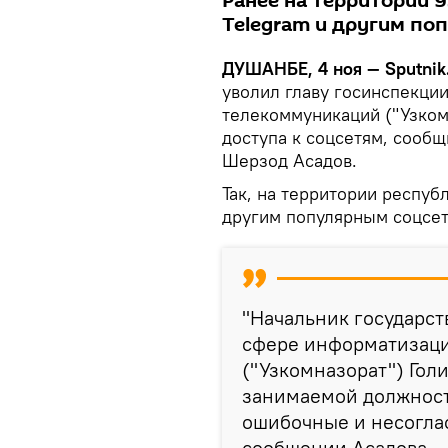
Ранее на территории У
Telegram и другим по
ДУШАНБЕ, 4 ноя — Sputnik
уволил главу госинспекци
телекоммуникаций ("Узком
доступа к соцсетям, сообщ
Шерзод Асадов.
Так, на территории респуб
другим популярным соцсет
"Начальник государст
сфере информатизац
("Узкомназорат") Гол
занимаемой должност
ошибочные и несоглас
сообщении Асадова.