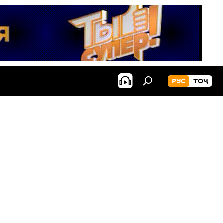
РУС
ТОҶ