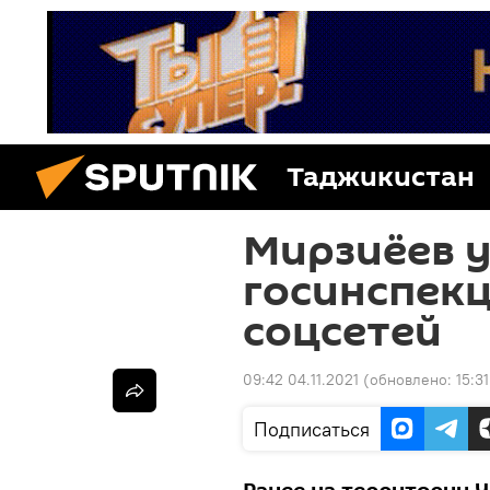
Таджикистан
Мирзиёев у
госинспекц
соцсетей
09:42 04.11.2021
(обновлено:
15:31
Подписаться