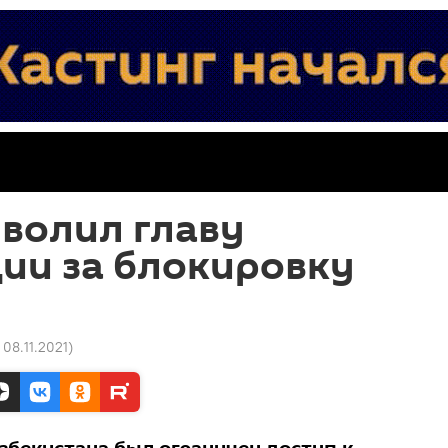
волил главу
ии за блокировку
 08.11.2021
)