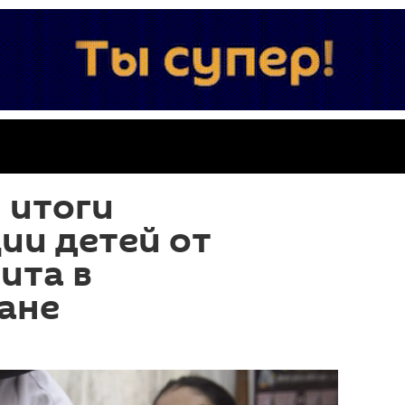
 итоги
ии детей от
ита в
ане