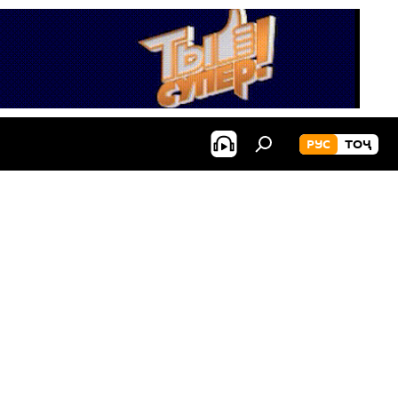
РУС
ТОҶ