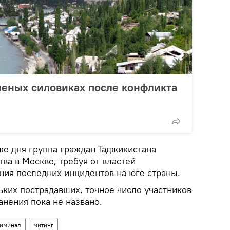
неных силовиках после конфликта
же дня группа граждан Таджикистана
тва в Москве, требуя от властей
ния последних инцидентов на юге страны.
ьких пострадавших, точное число участников
анения пока не названо.
риминал
митинг