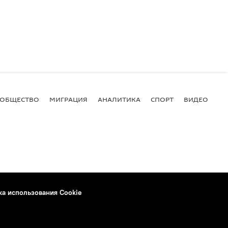
ОБЩЕСТВО
МИГРАЦИЯ
АНАЛИТИКА
СПОРТ
ВИДЕО
И
ка использования Cookie