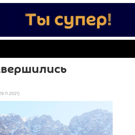
авершились
 29.11.2021
)