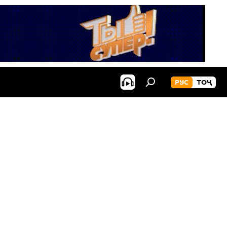
РУС
ТОҶ