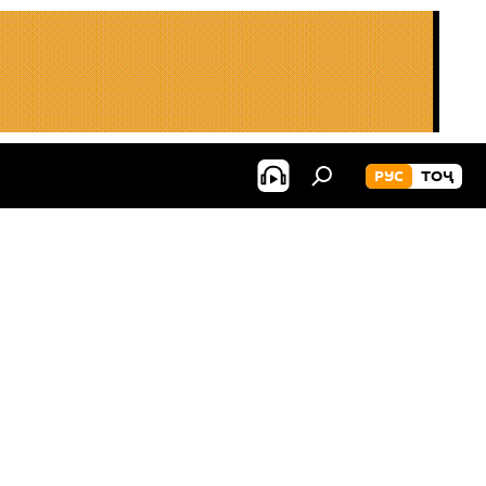
РУС
ТОҶ