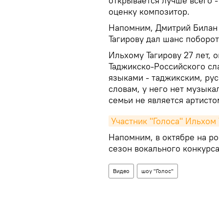
открывается лучше всего -
оценку композитор.
Напомним, Дмитрий Билан 
Тагирову дал шанс поборот
Ильхому Тагирову 27 лет, 
Таджикско-Российского сл
языками - таджикским, рус
словам, у него нет музыка
семьи не является артисто
Участник "Голоса" Ильхом
Напомним, в октябре на ро
сезон вокального конкурса
Видео
шоу "Голос"