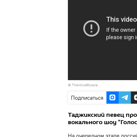
© TheVoiceRussia
Подписаться
Таджикский певец про
вокального шоу "Голос
На очередном этапе росси