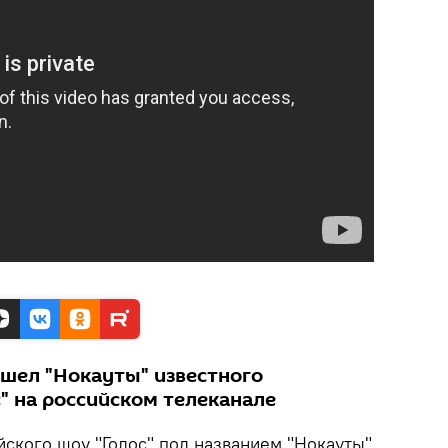
шел "Нокауты" известного
" на российском телеканале
йского шоу "Голос" под названием "Нокауты"