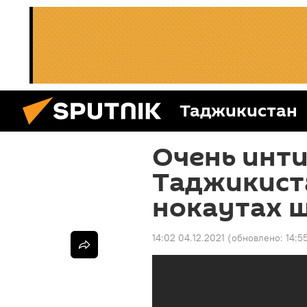
Таджикистан
Очень инти
Таджикист
нокаутах ш
14:02 04.12.2021
(обновлено:
14:5