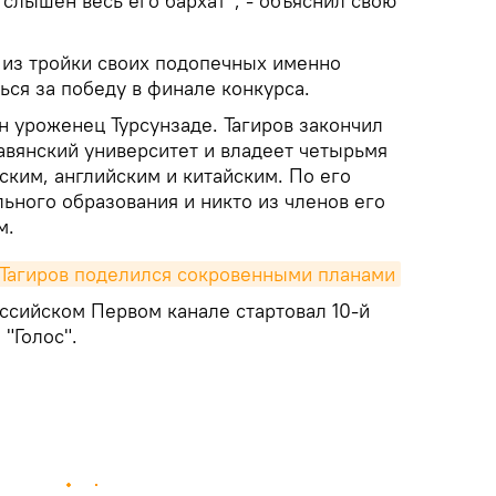
 слышен весь его бархат", - объяснил свою
из тройки своих подопечных именно
ься за победу в финале конкурса.
он уроженец Турсунзаде. Тагиров закончил
авянский университет и владеет четырьмя
ским, английским и китайским. По его
льного образования и никто из членов его
м.
 Тагиров поделился сокровенными планами
ссийском Первом канале стартовал 10-й
 "Голос".