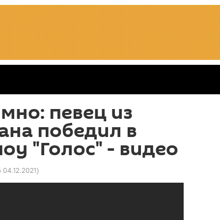
мно: певец из
ана победил в
оу "Голос" - видео
5 04.12.2021
)