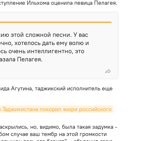
ступление Ильхома оценила певица Пелагея.
сию этой сложной песни. У вас
чно, хотелось дать ему волю и
ось очень интеллигентно, это
казала Пелагея.
ида Агутина, таджикский исполнитель еще
з Таджикистана покорил жюри российского 
аскрылись, но, видимо, была такая задумка -
бом случае ваш тембр на этой громкости