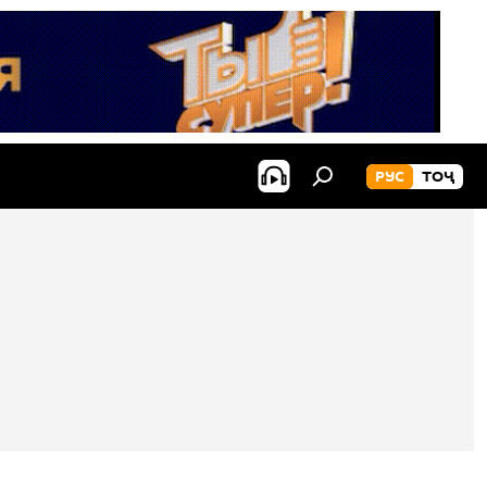
РУС
ТОҶ