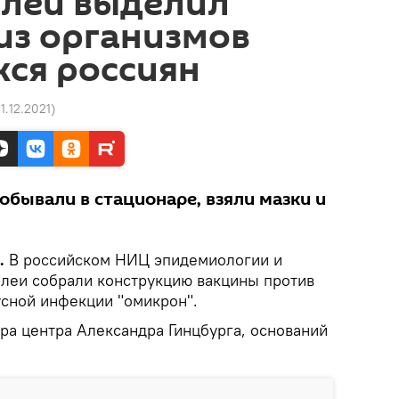
алеи выделил
из организмов
ся россиян
11.12.2021
)
обывали в стационаре, взяли мазки и
.
В российском НИЦ эпидемиологии и
леи собрали конструкцию вакцины против
сной инфекции "омикрон".
ра центра Александра Гинцбурга, оснований