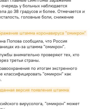
азвал главные симптомы заражения
ю очередь у больных наблюдается
ла до 38 градусов и более. Отмечается и
усталость, головные боли, снижение
бражение штамма коронавируса "омикрон"
нна Попова сообщила, что Россия
аницах из-за штамма "омикрон".
лужбы внимательно проверяют тех, кто
ерез третьи страны.
равоохранения по итогам экстренного
е классифицировать "омикрон" как
.
данная версия появления штамма 
сийского вирусолога, "омикрон" может