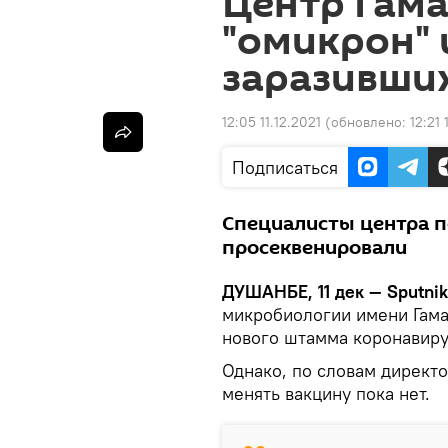
Центр Гам
"омикрон" 
заразивших
12:05 11.12.2021
(обновлено:
12:21 
Подписаться
Специалисты центра п
просеквенировали
ДУШАНБЕ, 11 дек — Sputnik
микробиологии имени Гама
нового штамма коронавиру
Однако, по словам директо
менять вакцину пока нет.