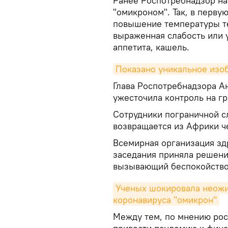
Ранее Роспотребнадзор н
"омикроном". Так, в перву
повышение температуры те
выраженная слабость или 
аппетита, кашель.
Показано уникальное изо
Глава Роспотребнадзора А
ужесточила контроль на гр
Сотрудники пограничной с
возвращается из Африки ч
Всемирная организация зд
заседания приняла решени
вызывающий беспокойство
Ученых шокировала неожи
коронавируса "омикрон"
Между тем, по мнению рос