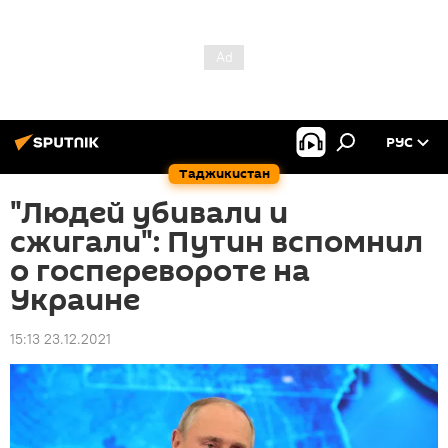
РУС
Таджикистан
"Людей убивали и
сжигали": Путин вспомнил
о госперевороте на
Украине
15:13 23.12.2021