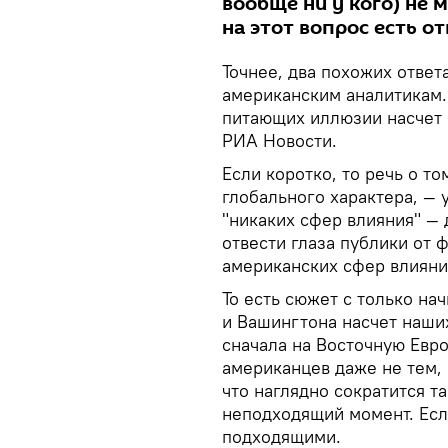
вообще ни у кого) не 
на этот вопрос есть от
Точнее, два похожих отве
американским аналитикам.
питающих иллюзии насчет
РИА Новости.
Если коротко, то речь о т
глобального характера, — 
"никаких сфер влияния" —
отвести глаза публики от
американских сфер влияни
То есть сюжет с только н
и Вашингтона насчет наши
сначала на Восточную Евро
американцев даже не тем, 
что наглядно сократится т
неподходящий момент. Ес
подходящими.