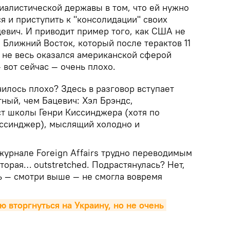
алистической державы в том, что ей нужно
я и приступить к "консолидации" своих
евич. И приводит пример того, как США не
 Ближний Восток, который после терактов 11
и не весь оказался американской сферой
 вот сейчас — очень плохо.
чилось плохо? Здесь в разговор вступает
ный, чем Бацевич: Хэл Брэндс,
т школы Генри Киссинджера (хотя по
иссинджер), мыслящий холодно и
 журнале Foreign Affairs трудно переводимым
торая… outstretched. Подрастянулась? Нет,
ть — смотри выше — не смогла вовремя
 вторгнуться на Украину, но не очень 