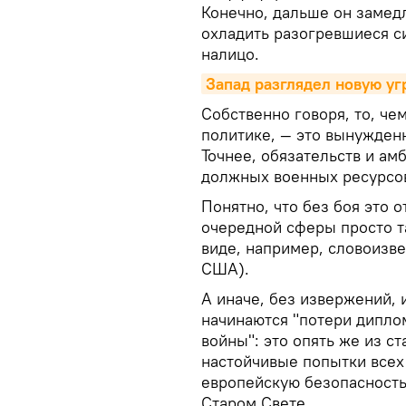
Конечно, дальше он замедл
охладить разогревшиеся с
налицо.
Запад разглядел новую уг
Собственно говоря, то, че
политике, — это вынужден
Точнее, обязательств и а
должных военных ресурсо
Понятно, что без боя это 
очередной сферы просто та
виде, например, словоизв
США).
А иначе, без извержений, 
начинаются "потери диплом
войны": это опять же из с
настойчивые попытки все
европейскую безопасность
Старом Свете.