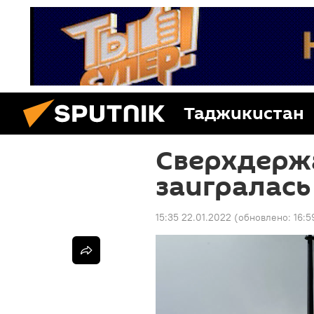
Таджикистан
Сверхдержа
заигралась
15:35 22.01.2022
(обновлено:
16:5