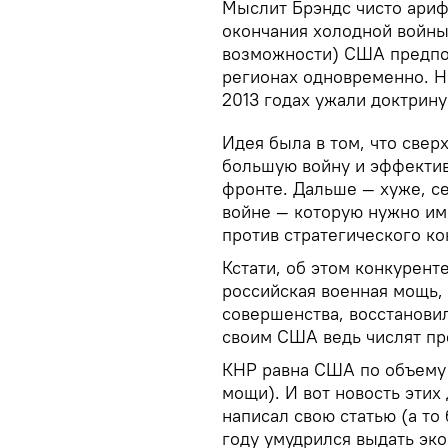
Мыслит Брэндс чисто ариф
окончания холодной войны
возможности) США предпол
регионах одновременно. Н
2013 годах ужали доктрину 
Идея была в том, что свер
большую войну и эффектив
фронте. Дальше — хуже, се
войне — которую нужно им
против стратегического ко
Кстати, об этом конкурент
российская военная мощь,
совершенства, восстанови
своим США ведь числят пре
КНР равна США по объему 
мощи). И вот новость этих
написал свою статью (а то
году умудрился выдать эк