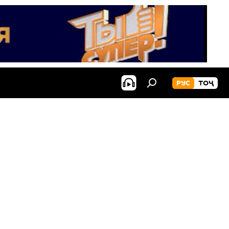
РУС
ТОҶ