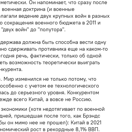
метически. Он напоминает, что сразу после
 военная доктрина (и военные
агали ведение двух крупных войн в разных
о сокращения военного бюджета в 2011 и
"двух войн" до "полутора".
хдержава должна быть способна вести одну
но сдерживать противника еще на каком-то
годня речь, фактически, только об одной
еть возможность теоретически выиграть
нкурента.
е. Мир изменился не только потому, что
 особенно с учетом ее технологического
лась до серьезного уровня. Конкурентом
жде всего Китай, а вовсе не Россию.
экономики (хотя недотягивает по военной
 дней, пришедшая после того, как Брэндс
 бы он мимо нее не прошел): Китай в 2021
ономический рост в рекордные 8,1% ВВП.