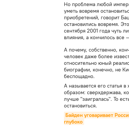
Но проблема любой импери
уметь вовремя остановитьс
приобретений, говорит Бац
остановились вовремя. Это
сентября 2001 года чуть л
влияния, а кончилось все —
А почему, собственно, кон
человек даже более извест
относительно юный реалис
биографии, конечно, не К
беспощадно.
А называется его статья в
образом: сверхдержава, ко
лучше "заигралась". То ес
остановиться.
Байден уговаривает Россию
глубоко