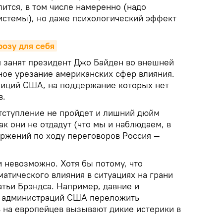
ится, в том числе намеренно (надо
истемы), но даже психологический эффект
розу для себя
м занят президент Джо Байден во внешней
ное урезание американских сфер влияния.
мбиций США, на поддержание которых нет
в.
отступление не пройдет и лишний дюйм
к они не отдадут (что мы и наблюдаем, в
ержений по ходу переговоров Россия —
и невозможно. Хотя бы потому, что
атического влияния в ситуациях на грани
татьи Брэндса. Например, давние и
х администраций США переложить
 на европейцев вызывают дикие истерики в