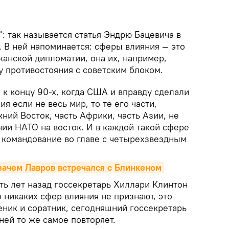
": так называется статья Эндрю Бацевича в
. В ней напоминается: сферы влияния — это
канской дипломатии, она их, например,
у противостояния с советским блоком.
к концу 90-х, когда США и вправду сделали
я если не весь мир, то те его части,
ний Восток, часть Африки, часть Азии, не
ии НАТО на восток. И в каждой такой сфере
 командование во главе с четырехзвездным
зачем Лавров встречался с Блинкеном
сять лет назад госсекретарь Хиллари Клинтон
о никаких сфер влияния не признают, это
еник и соратник, сегодняшний госсекретарь
ней то же самое повторяет.