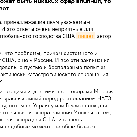
может быть никаких сфер влияния, то
вет
та, принадлежащие двум уважаемым
 И это ответы очень неприятные для
 глобального господства США
пишет
автор
ом, что проблемы, причем системного и
у США, а не у России. И все эти заклинания
 довольно пустые и бесполезные попытки
 фактически катастрофического сокращения
я.
ачинающимися долгими переговорами Москвы
х красных линий перед расползанием НАТО
пу, потом на Украину или Грузию плох для
что выявится сфера влияния Москвы, а тем,
аковая сфера для США, и в очень
ли подобные моменты вообще бывают