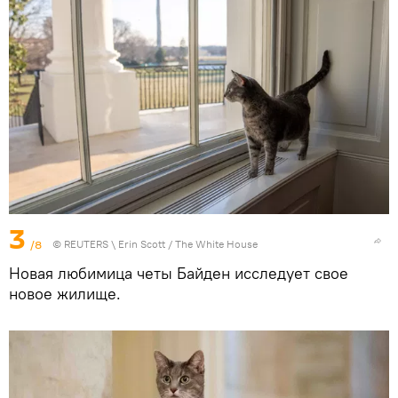
3
/8
©
REUTERS
\ Erin Scott / The White House
Новая любимица четы Байден исследует свое
новое жилище.