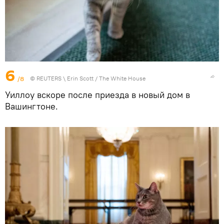
6
/8
©
REUTERS
\ Erin Scott / The White House
Уиллоу вскоре после приезда в новый дом в
Вашингтоне.