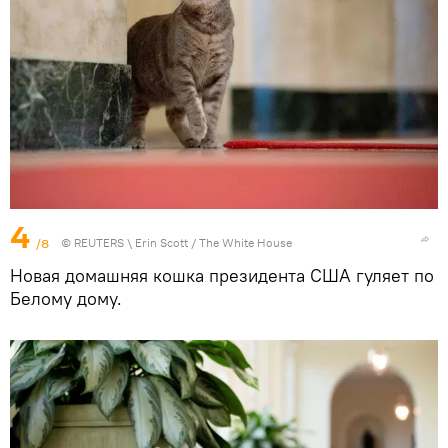
4
/8
©
REUTERS
\ Erin Scott / The White House
Новая домашняя кошка президента США гуляет по
Белому дому.