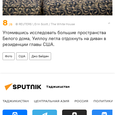
8
/8
©
REUTERS
\ Erin Scott / The White House
Утомившись исследовать большие пространства
Белого дома, Уиллоу легла отдохнуть на диван в
резиденции главы США.
Фото
США
Джо Байден
Таджикистан
ТАДЖИКИСТАН
ЦЕНТРАЛЬНАЯ АЗИЯ
РОССИЯ
ПОЛИТИКА