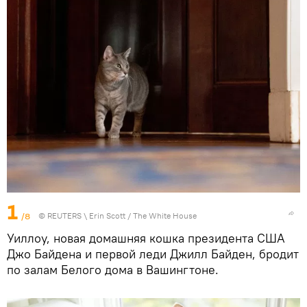
1
/8
©
REUTERS
\ Erin Scott / The White House
Уиллоу, новая домашняя кошка президента США
Джо Байдена и первой леди Джилл Байден, бродит
по залам Белого дома в Вашингтоне.