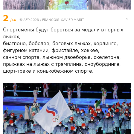
2
/14
© AFP 2023 / FRANCOIS-XAVIER MARIT
Спортсмены будут бороться за медали в горных
лыжах,
биатлоне, бобслее, беговых лыжах, керлинге,
фигурном катании, фристайле, хоккее,
санном спорте, лыжном двоеборье, скелетоне,
прыжках на лыжах с трамплина, сноубординге,
шорт-треке и конькобежном спорте.