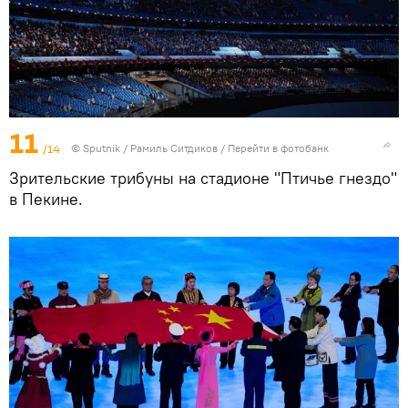
11
/14
©
Sputnik
/ Рамиль Ситдиков
/
Перейти в фотобанк
Зрительские трибуны на стадионе "Птичье гнездо"
в Пекине.