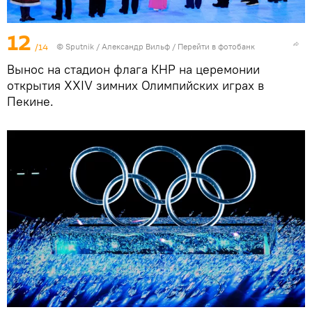
12
/14
©
Sputnik
/ Александр Вильф
/
Перейти в фотобанк
Вынос на стадион флага КНР на церемонии
открытия XXIV зимних Олимпийских играх в
Пекине.