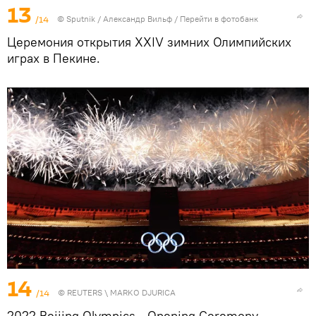
13
/14
©
Sputnik
/ Александр Вильф
/
Перейти в фотобанк
Церемония открытия XXIV зимних Олимпийских
играх в Пекине.
14
/14
©
REUTERS
\ MARKO DJURICA
2022 Beijing Olympics - Opening Ceremony -