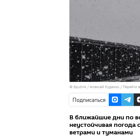
©
Sputnik
/ Алексей Куденко
/
Перейти 
Подписаться
В ближайшие дни по в
неустойчивая погода 
ветрами и туманами