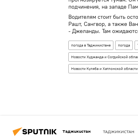
подчинения, на западе Пам
Водителям стоит быть осто
Рашт, Сангвор, а также Ва
- Джеланды. Там ожидаютс
погода в Таджикистане
погода
Новости Худжанда и Согдийской обла
Новости Куляба и Хатлонской области
Таджикистан
ТАДЖИКИСТАН