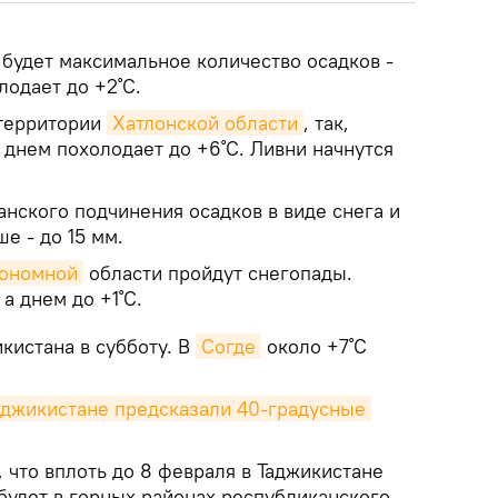
 будет максимальное количество осадков -
олодает до +2˚С.
 территории
Хатлонской области
, так,
С днем похолодает до +6˚С. Ливни начнутся
анского подчинения осадков в виде снега и
е - до 15 мм.
тономной
области пройдут снегопады.
 а днем до +1˚С.
кистана в субботу. В
Согде
около +7˚С
аджикистане предсказали 40-градусные 
 что вплоть до 8 февраля в Таджикистане
будет в горных районах республиканского