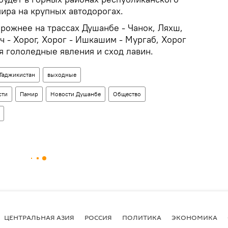
ира на крупных автодорогах.
рожнее на трассах Душанбе - Чанок, Ляхш,
нч - Хорог, Хорог - Ишкашим - Мургаб, Хорог
я гололедные явления и сход лавин.
Таджикистан
выходные
сти
Памир
Новости Душанбе
Общество
ЦЕНТРАЛЬНАЯ АЗИЯ
РОССИЯ
ПОЛИТИКА
ЭКОНОМИКА