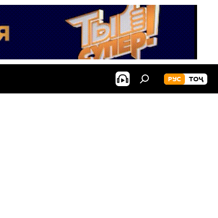
РУС
ТОҶ