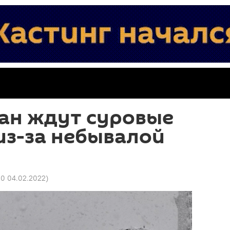
ан ждут суровые
из-за небывалой
00 04.02.2022
)