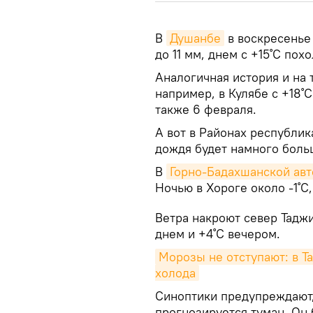
В
Душанбе
в воскресенье
до 11 мм, днем с +15˚С пох
Аналогичная история и на
например, в Кулябе с +18˚
также 6 февраля.
А вот в Районах республик
дождя будет намного больш
В
Горно-Бадахшанской ав
Ночью в Хороге около -1˚С,
Ветра накроют север Таджи
днем и +4˚С вечером.
Морозы не отступают: в Т
холода
Синоптики предупреждают,
прогнозируется туман. Он 