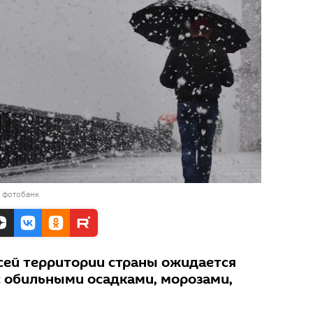
в фотобанк
сей территории страны ожидается
с обильными осадками, морозами,