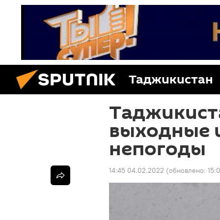
Таджикистан
Таджикист
выходные 
непогоды
14:45 04.02.2022
(обновлено:
15: