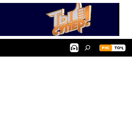
РУС
ТОҶ