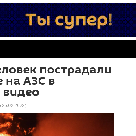
еловек пострадали
 на АЗС в
 видео
5 25.02.2022
)