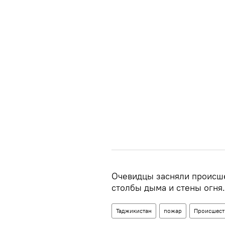
Очевидцы засняли происше
столбы дыма и стены огня.
Таджикистан
пожар
Происшест