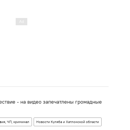
ствие - на видео запечатлены громадные
вия, ЧП, криминал
Новости Куляба и Хатлонской области