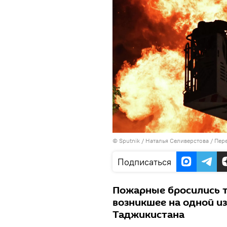
©
Sputnik
/ Наталья Селиверстова
/
Пере
Подписаться
Пожарные бросились т
возникшее на одной из
Таджикистана