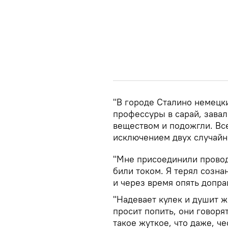
"В городе Сталино немецк
профессуры в сарай, завал
веществом и подожгли. Все
исключением двух случайн
"Мне присоединили провода
били током. Я терял созна
и через время опять допр
"Надевает кулек и душит ж
просит попить, они говоря
такое жуткое, что даже, ч