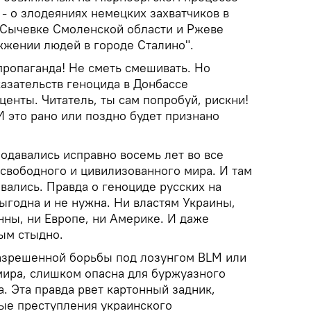
- о злодеяниях немецких захватчиков в
и Сычевке Смоленской области и Ржеве
жжении людей в городе Сталино".
 пропаганда! Не сметь смешивать. Но
азательств геноцида в Донбассе
центы. Читатель, ты сам попробуй, рискни!
 И это рано или поздно будет признано
одавались исправно восемь лет во все
свободного и цивилизованного мира. И там
вались. Правда о геноциде русских на
ыгодна и не нужна. Ни властям Украины,
нны, ни Европе, ни Америке. И даже
ым стыдно.
 разрешенной борьбы под лозунгом BLM или
мира, слишком опасна для буржуазного
. Эта правда рвет картонный задник,
ые преступления украинского