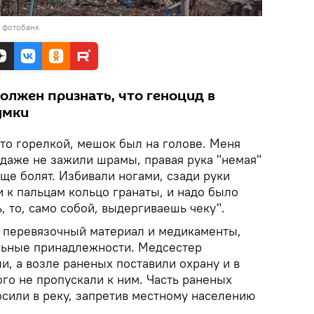
в фотобанк
олжен признать, что геноцид в
умки
 что горелкой, мешок был на голове. Меня
 даже не зажили шрамы, правая рука "немая"
еще болят. Избивали ногами, сзади руки
 к пальцам кольцо гранаты, и надо было
, то, само собой, выдергиваешь чеку".
 перевязочный материал и медикаменты,
льные принадлежности. Медсестер
и, а возле раненых поставили охрану и в
го не пропускали к ним. Часть раненых
осили в реку, запретив местному населению