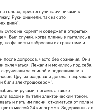
на голове, пристегнули наручниками к
яжку. Руки онемели, так как это
ех дней".
ь суток не кормят и содержат в открытых
дем. Был случай, когда пленные пытались в
р, но фашисты забросали их гранатами и
 после допросов, часто без сознания. Они
ли оклематься. Лежали и мочились под себя.
 скручивали за спиной и подвешивали в
 часов. Других раздевали догола, накрывали
 и били электрошокером".
 избивали руками, ногами, а также
али водой и пытали электрическим током,
евать и петь им песни, отжиматься от пола и
о цвета массой 24 килогрмма. Задержанных в