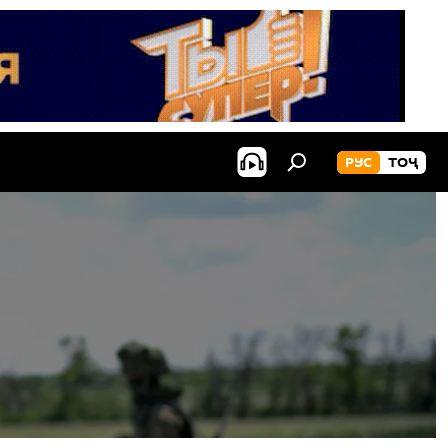
РУС
ТОҶ