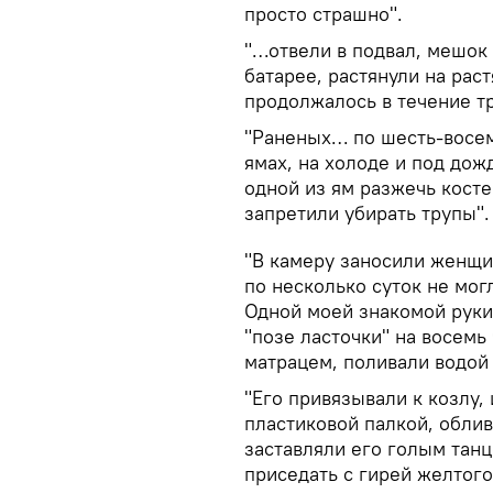
просто страшно".
"…отвели в подвал, мешок 
батарее, растянули на раст
продолжалось в течение тр
"Раненых… по шесть-восем
ямах, на холоде и под дож
одной из ям разжечь косте
запретили убирать трупы".
"В камеру заносили женщин
по несколько суток не мог
Одной моей знакомой руки
"позе ласточки" на восемь
матрацем, поливали водой
"Его привязывали к козлу,
пластиковой палкой, облив
заставляли его голым танц
приседать с гирей желтог