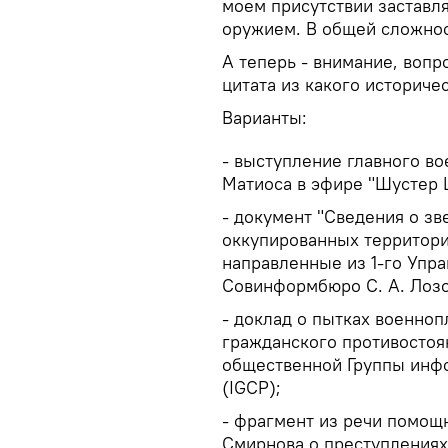
моем присутствии заставля
оружием. В общей сложност
А теперь - внимание, вопр
цитата из какого историче
Варианты:
- выступление главного в
Матиоса в эфире "Шустер L
- документ "Сведения о з
оккупированных территория
направленные из 1-го Упр
Совинформбюро С. А. Лозо
- доклад о пытках военноп
гражданского противостоя
общественной Группы инфо
(IGCP);
- фрагмент из речи помощн
Смирнова о преступления