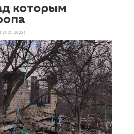
ад которым
ропа
41 21.03.2022
)