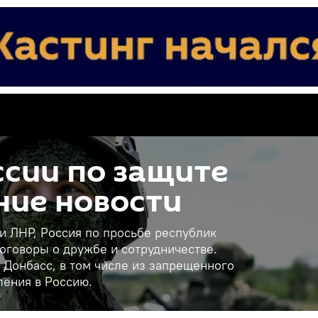
сии по защите
ние новости
 и ЛНР, Россия по просьбе республик
оговоры о дружбе и сотрудничестве.
 Донбасс, в том числе из запрещенного
ления в Россию.