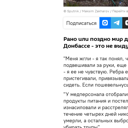
©
Sputnik
/ Maksim Zakharov
/
Перейти 
Подписаться
Рано или поздно мир д
Донбассе - это не выд
"Меня жгли - я так понял,
подвешивали за руки, еще
- я ее не чувствую. Ребра 
пристегивали, привязывали
сидеть. Если пошевельнусь
"У медперсонала отобрали
продукты питания и посте
изнасиловали и расстрелял
течение четырех дней нико
умерли, а остальных выбр
убирать трупы".