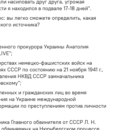
ли насиловать друг друга, угрожая
и я находился в подвале 17-18 дней".
ос: вы легко сможете определить, какая
ского источника?
оенного прокурора Украины Анатолия
IVE";
верствах немецко-фашистских войск на
х СССР по состоянию на 21 ноября 1941 г.,
авления НКВД СССР замначальника
вскому";
ленных и гражданских лиц во время
ния на Украине международной
рмации по преступлениям против личности
ика Главного обвинителя от СССР Л. Н.
х обвиняемых на Нюрнбергском процессе