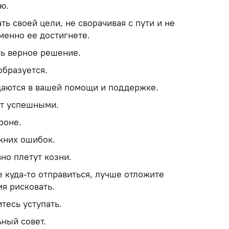
ю.
ть своей цели, не сворачивая с пути и не
менно ее достигнете.
ть верное решение.
 образуется.
даются в вашей помощи и поддержке.
ут успешными.
роне.
жних ошибок.
вно плетут козни.
е куда-то отправиться, лучше отложите
мя рисковать.
итесь уступать.
ьный совет.