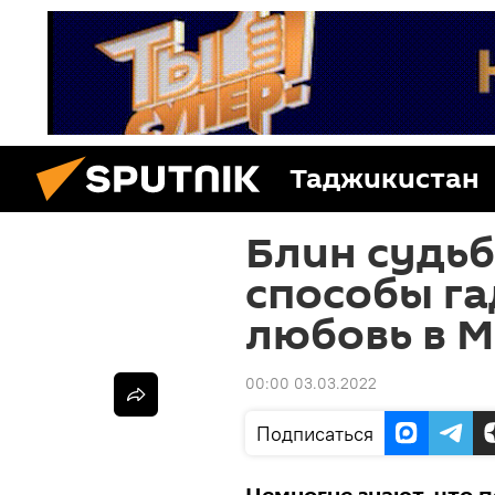
Таджикистан
Блин судьб
способы га
любовь в 
00:00 03.03.2022
Подписаться