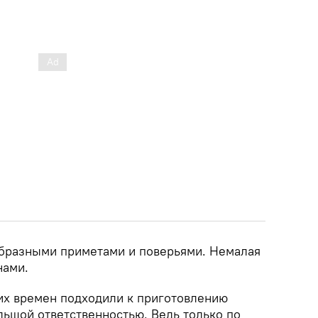
бразными приметами и поверьями. Немалая
нами.
их времен подходили к приготовлению
льшой ответственностью. Ведь только по