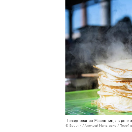
Празднование Масленицы в регио
©
Sputnik
/ Алексей Мальгавко
/
Перейт