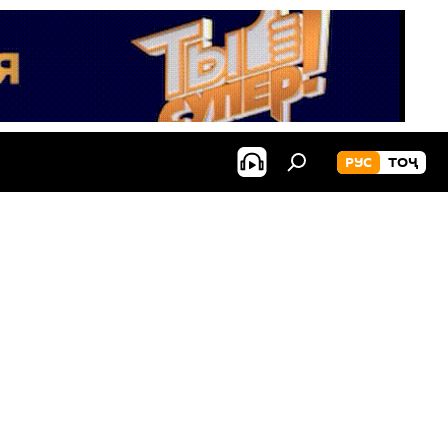
РУС
ТОҶ