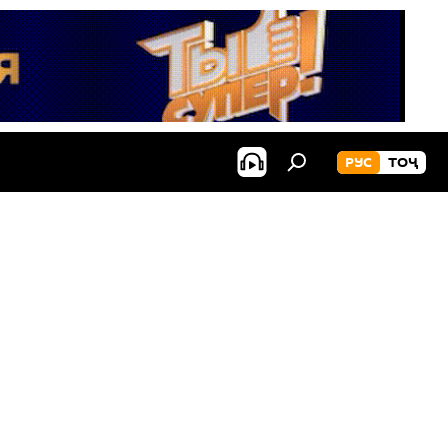
РУС
ТОҶ