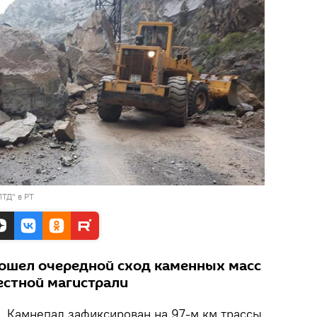
ТД" в РТ
ошел очередной сход каменных масс
естной магистрали
. Камнепад зафиксирован на 97-м км трассы