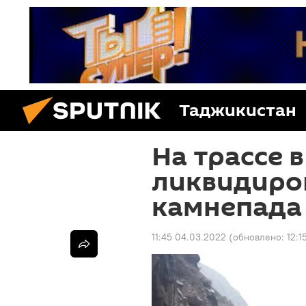
Таджикистан
На трассе 
ликвидиро
камнепада
11:45 04.03.2022
(обновлено:
12:1