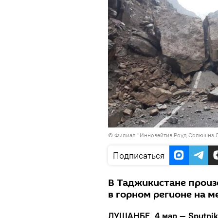
©
Филиал "Инновейтив Роуд Солюшнз Л
Подписаться
В Таджикистане произ
в горном регионе на м
ДУШАНБЕ, 4 мар — Sputnik