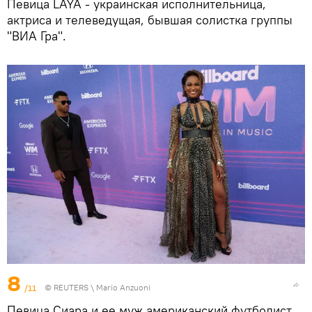
Певица LAYA - украинская исполнительница,
актриса и телеведущая, бывшая солистка группы
"ВИА Гра".
8
/11
©
REUTERS
\ Mario Anzuoni
Певица Сиара и ее муж американский футболист