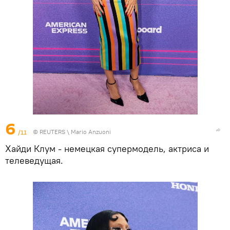
6
/11
©
REUTERS
\ Mario Anzuoni
Хайди Клум - немецкая супермодель, актриса и
телеведущая.