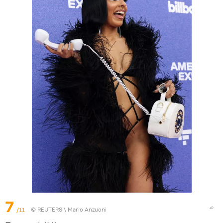
7
/11
©
REUTERS
\ Mario Anzuoni