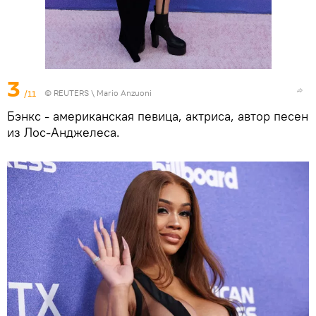
3
/11
©
REUTERS
\ Mario Anzuoni
Бэнкс - американская певица, актриса, автор песен
из Лос-Анджелеса.