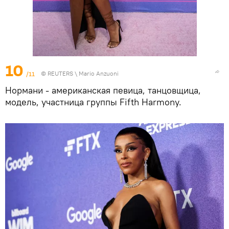
10
/11
©
REUTERS
\ Mario Anzuoni
Нормани - американская певица, танцовщица,
модель, участница группы Fifth Harmony.