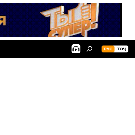
РУС
ТОҶ