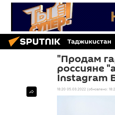
Таджикистан
"Продам га
россияне "
Instagram 
18:20 05.03.2022
(обновлено:
18: