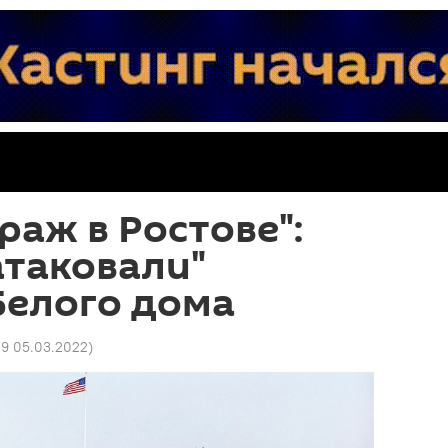
раж в Ростове":
атаковали"
Белого дома
29 05.03.2022
)