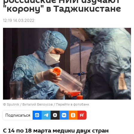
российские НИИ изучают
"корону" в Таджикистане
12:19 14.03.2022
©
Sputnik
/ Виталий Белоусов
/
Перейти в фотобанк
Подписаться
С 14 по 18 марта медики двух стран