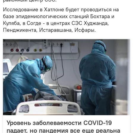
Исследование в Хатлоне будет проводиться на
базе эпидемиологических станций Бохтара и
Куляба, в Согде - в центрах СЭС Худжанда,
Пенджикента, Истаравшана, Исфары.
Уровень заболеваемости COVID-19
падает, но пандемия все еще реальна