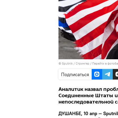
©
Sputnik
/ Стрингер
/
Перейти в фотоб
Подписаться
Аналитик назвал проб
Соединенные Штаты и 
непоследовательной 
ДУШАНБЕ, 10 апр — Sputni