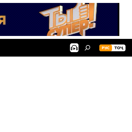
РУС
ТОҶ