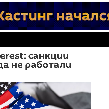
terest: санкции
да не работали