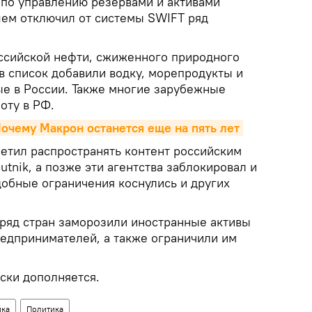
 по управлению резервами и активами
шем отключил от системы SWIFT ряд
ссийской нефти, сжиженного природного
е в список добавили водку, морепродукты и
е в России. Также многие зарубежные
оту в РФ.
Почему Макрон останется еще на пять лет
ретил распространять контент российским
utnik, а позже эти агентства заблокировал и
добные ограничения коснулись и других
 ряд стран заморозили иностранные активы
редпринимателей, а также ограничили им
.
ски дополняется.
ика
Политика