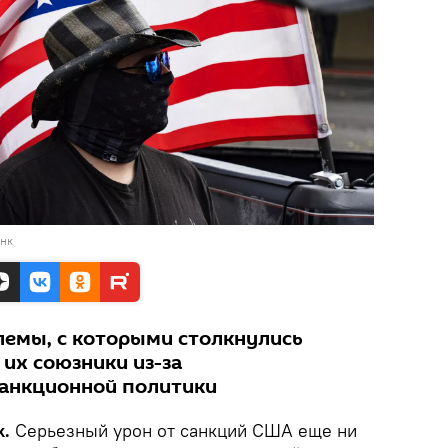
анк
лемы, с которыми столкнулись
их союзники из-за
санкционной политики
k.
Серьезный урон от санкций США еще ни