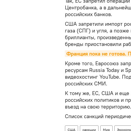
Так, ЕС запретил операции
Центробанка, а в дальней
российских банков.
США запретили импорт ро
газа (СПГ) и угля, а позж
бриллианты, произведенны
бренды приостановили раб
Франция пока не готова. 
Кроме того, Евросоюз зап
ресурсам Russia Today и Sp
видеохостинг YouTube. По
российских СМИ.
К тому же, ЕС, США и еще
российских политиков и п
въезд на свою территорию
Список санкций периодиче
США
санкции
Мир
Эконом