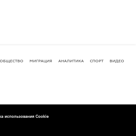
ОБЩЕСТВО
МИГРАЦИЯ
АНАЛИТИКА
СПОРТ
ВИДЕО
И
ка использования Cookie