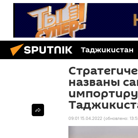
Таджикистан
Стратегиче
названы с
импортиру
Таджикист
09:01 15.04.2022
(обновлено:
13:5