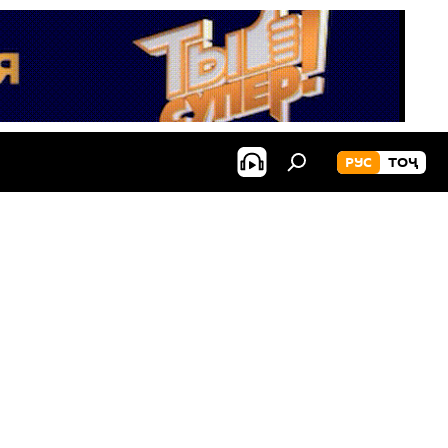
РУС
ТОҶ