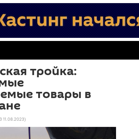
ская тройка:
амые
емые товары в
ане
3 11.08.2023
)