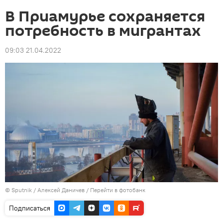
В Приамурье сохраняется
потребность в мигрантах
09:03 21.04.2022
©
Sputnik
/ Алексей Даничев
/
Перейти в фотобанк
Подписаться