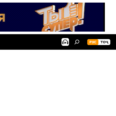
РУС
ТОҶ