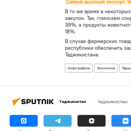
Самый высокий экспорт Та
В то же время в некоторы
закупок. Так, глинозем сок
39%, а продукты животного
18%.
В случае фермерских това
республики обеспечить за
Таджикистана.
Инфографика
Экономика
Тадж
Таджикистан
ТАДЖИКИСТАН