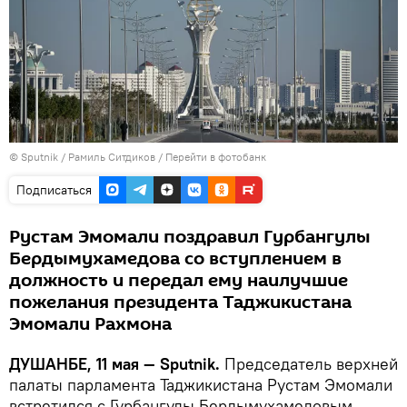
©
Sputnik
/ Рамиль Ситдиков
/
Перейти в фотобанк
Подписаться
Рустам Эмомали поздравил Гурбангулы
Бердымухамедова со вступлением в
должность и передал ему наилучшие
пожелания президента Таджикистана
Эмомали Рахмона
ДУШАНБЕ, 11 мая — Sputnik.
Председатель верхней
палаты парламента Таджикистана Рустам Эмомали
встретился с Гурбангулы Бердымухамедовым.