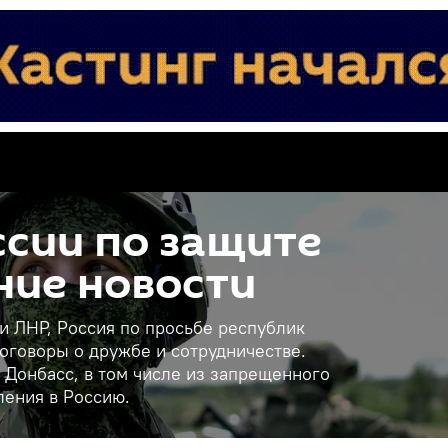
сии по защите
ние новости
 и ЛНР, Россия по просьбе республик
оговоры о дружбе и сотрудничестве.
 Донбасс, в том числе из запрещенного
ления в Россию.