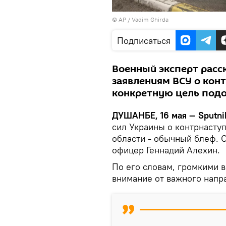
© AP / Vadim Ghirda
Подписаться
Военный эксперт расск
заявлениям ВСУ о конт
конкретную цель под
ДУШАНБЕ, 16 мая — Sputni
сил Украины о контрнасту
области - обычный блеф. О
офицер Геннадий Алехин.
По его словам, громкими 
внимание от важного напр