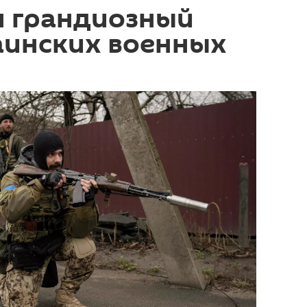
н грандиозный
аинских военных