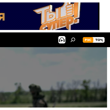
РУС
ТОҶ