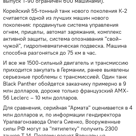
выпуск Т-90 ограничен 600 машинами).
Корейский 55-тонный танк нового поколения К-2
считается одной из лучших машин нового
поколения: продвинутые система управления
огнем, прицелы, автомат заряжания, комплекс
активной защиты, система опознавания "свой–
чужой", гидропневматическая подвеска. Машина
способна разгоняться до 75 км в час.
И все же 1500-сильный двигатель и трансмиссию
приходится закупать в Германии, ранее выявлены
серьезные проблемы с трансмиссией. Один танк
Black Panther обойдется заказчику примерно в 9
млн долларов, дороже только французский AMX-
56 Leclerc – 10 млн долларов.
Для сравнения, серийная "Армата" оценивается в 4
млн долларов и, по информации гендиректора
Уралвагонзавода Олега Сиенко, Вооруженные
силы РФ могут за "пятилетку" получить 2300
танков Т-14. Поэтому расчет Варшавы на