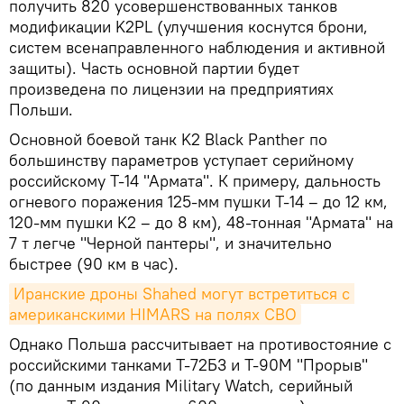
получить 820 усовершенствованных танков
модификации K2PL (улучшения коснутся брони,
систем всенаправленного наблюдения и активной
защиты). Часть основной партии будет
произведена по лицензии на предприятиях
Польши.
Основной боевой танк K2 Black Panther по
большинству параметров уступает серийному
российскому Т-14 "Армата". К примеру, дальность
огневого поражения 125-мм пушки Т-14 – до 12 км,
120-мм пушки K2 – до 8 км), 48-тонная "Армата" на
7 т легче "Черной пантеры", и значительно
быстрее (90 км в час).
Иранские дроны Shahed могут встретиться с 
американскими HIMARS на полях СВО
Однако Польша рассчитывает на противостояние с
российскими танками Т-72Б3 и Т-90М "Прорыв"
(по данным издания Military Watch, серийный