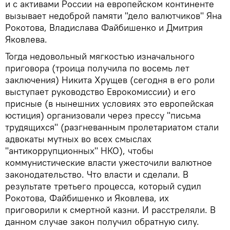
и с активами России на европейском континенте
вызывает недоброй памяти "дело валютчиков" Яна
Рокотова, Владислава Файбишенко и Дмитрия
Яковлева.
Тогда недовольный мягкостью изначального
приговора (троица получила по восемь лет
заключения) Никита Хрущев (сегодня в его роли
выступает руководство Еврокомиссии) и его
присные (в нынешних условиях это европейская
юстиция) организовали через прессу "письма
трудящихся" (разгневанным пролетариатом стали
адвокаты мутных во всех смыслах
"антикоррупционных" НКО), чтобы
коммунистические власти ужесточили валютное
законодательство. Что власти и сделали. В
результате третьего процесса, который судил
Рокотова, Файбишенко и Яковлева, их
приговорили к смертной казни. И расстреляли. В
данном случае закон получил обратную силу.