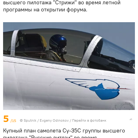
высшего пилотажа "Стрижи" во время летной
программы на открытии форума.
5
/15
©
Sputnik
/ Evgeny Odinokov
/
Перейти в фотобанк
Купный план самолета Су-35С группы высшего
пилотажа "Русские витязи" во время