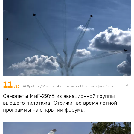
11
/15
©
Sputnik
/ Vladimir Astapkovich
/
Перейти в фотобанк
Самолеты МиГ-29УБ из авиационной группы
высшего пилотажа "Стрижи" во время летной
программы на открытии форума.