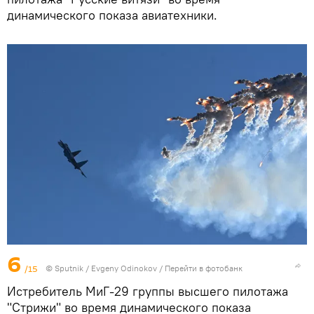
динамического показа авиатехники.
6
/15
©
Sputnik
/ Evgeny Odinokov
/
Перейти в фотобанк
Истребитель МиГ-29 группы высшего пилотажа
"Стрижи" во время динамического показа