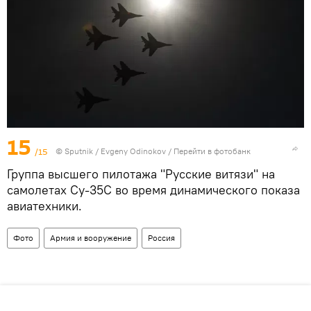
15
/15
©
Sputnik
/ Evgeny Odinokov
/
Перейти в фотобанк
Группа высшего пилотажа "Русские витязи" на
самолетах Су-35С во время динамического показа
авиатехники.
Фото
Армия и вооружение
Россия