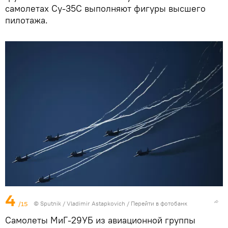
самолетах Су-35С выполняют фигуры высшего
пилотажа.
4
/15
©
Sputnik
/ Vladimir Astapkovich
/
Перейти в фотобанк
Самолеты МиГ-29УБ из авиационной группы