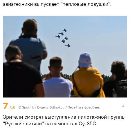
авиатехники выпускает "тепловые ловушки".
7
/15
©
Sputnik
/ Evgeny Odinokov
/
Перейти в фотобанк
Зрители смотрят выступление пилотажной группы
"Русские витязи" на самолетах Су-35С.