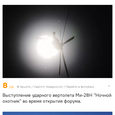
8
/15
©
Sputnik
/ Vladimir Astapkovich
/
Перейти в фотобанк
Выступление ударного вертолета Ми-28Н "Ночной
охотник" во время открытия форума.