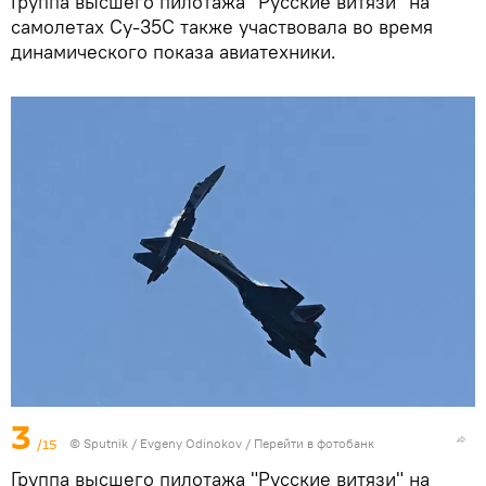
Группа высшего пилотажа "Русские витязи" на
самолетах Су-35С также участвовала во время
динамического показа авиатехники.
3
/15
©
Sputnik
/ Evgeny Odinokov
/
Перейти в фотобанк
Группа высшего пилотажа "Русские витязи" на