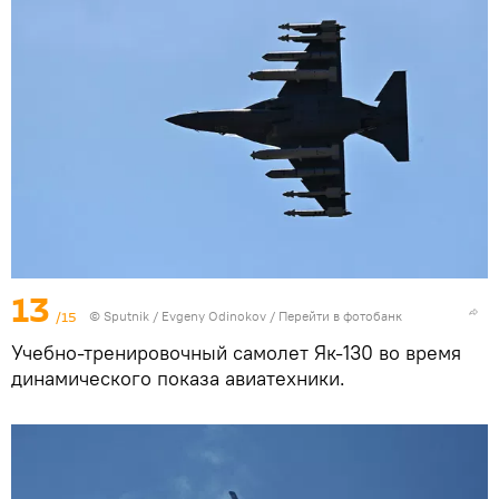
13
/15
©
Sputnik
/ Evgeny Odinokov
/
Перейти в фотобанк
Учебно-тренировочный самолет Як-130 во время
динамического показа авиатехники.