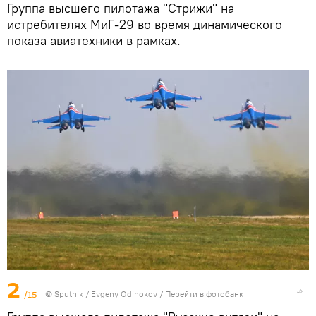
Группа высшего пилотажа "Стрижи" на
истребителях МиГ-29 во время динамического
показа авиатехники в рамках.
2
/15
©
Sputnik
/ Evgeny Odinokov
/
Перейти в фотобанк