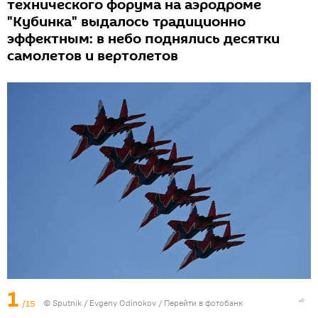
технического форума на аэродроме
"Кубинка" выдалось традиционно
эффектным: в небо поднялись десятки
самолетов и вертолетов
1
/15
©
Sputnik
/ Evgeny Odinokov
/
Перейти в фотобанк