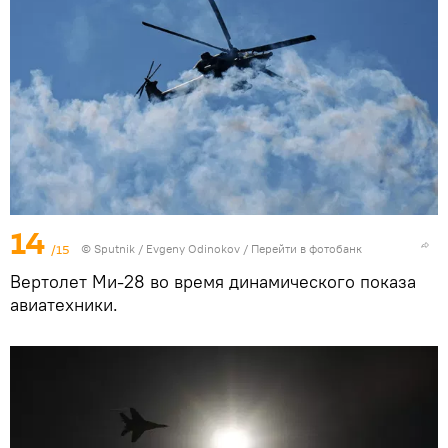
14
/15
©
Sputnik
/ Evgeny Odinokov
/
Перейти в фотобанк
Вертолет Ми-28 во время динамического показа
авиатехники.