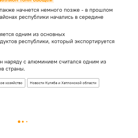
 также начнется немного позже - в прошлом
районах республики начались в середине
ляется одним из основных
дуктов республики, который экспортируется
он наряду с алюминием считался одним из
ов страны.
кое хозяйство
Новости Куляба и Хатлонской области