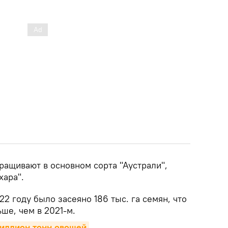
ращивают в основном сорта "Аустрали",
хара".
22 году было засеяно 186 тыс. га семян, что
ьше, чем в 2021-м.
миллион тонн овощей