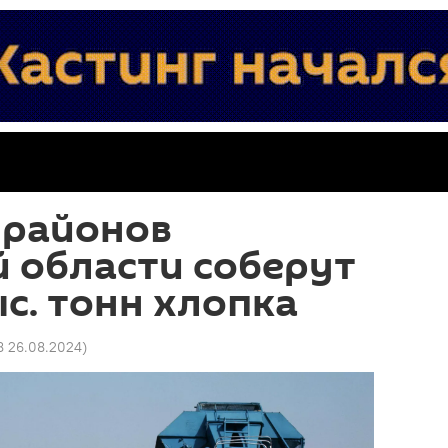
 районов
 области соберут
ыс. тонн хлопка
8 26.08.2024
)