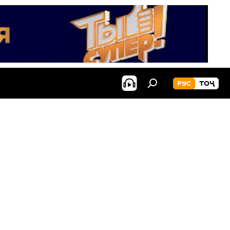
РУС
ТОҶ