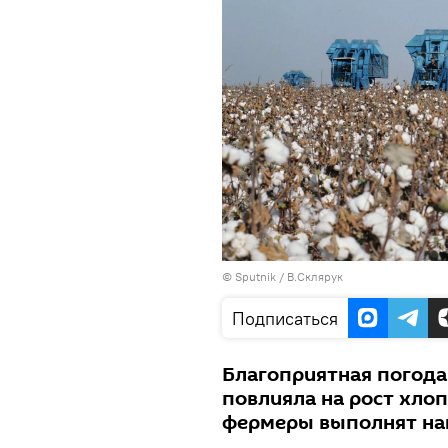
©
Sputnik
/ В.Склярук
Подписаться
Благоприятная погода
повлияла на рост хлоп
фермеры выполнят на