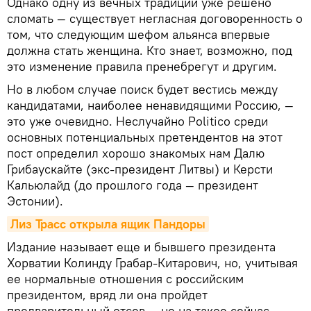
Однако одну из вечных традиций уже решено
сломать — существует негласная договоренность о
том, что следующим шефом альянса впервые
должна стать женщина. Кто знает, возможно, под
это изменение правила пренебрегут и другим.
Но в любом случае поиск будет вестись между
кандидатами, наиболее ненавидящими Россию, —
это уже очевидно. Неслучайно Politico среди
основных потенциальных претендентов на этот
пост определил хорошо знакомых нам Далю
Грибаускайте (экс-президент Литвы) и Керсти
Кальюлайд (до прошлого года — президент
Эстонии).
Лиз Трасс открыла ящик Пандоры
Издание называет еще и бывшего президента
Хорватии Колинду Грабар-Китарович, но, учитывая
ее нормальные отношения с российским
президентом, вряд ли она пройдет
предварительный отсев — не на такое сейчас