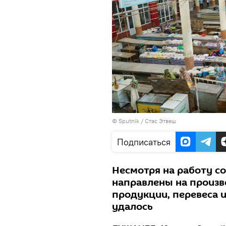
©
Sputnik
/ Стас Этвеш
Подписаться
Несмотря на работу с
направлены на произ
продукции, перевеса 
удалось