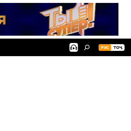
РУС
ТОҶ