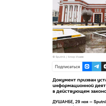
©
Sputnik
/ Амир Исаев
Подписаться
Документ призван уст
информационной деяте
в действующем закон
ДУШАНБЕ, 29 ноя — Sputni