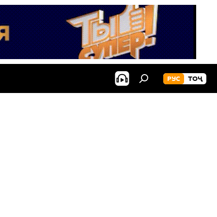
РУС
ТОҶ