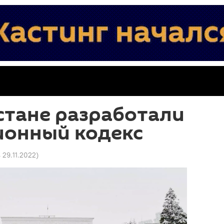
стане разработали
онный кодекс
 29.11.2022
)