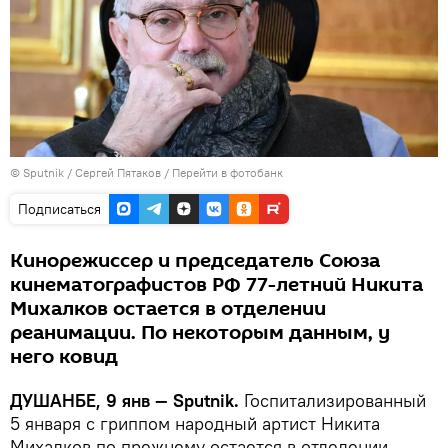
©
Sputnik
/ Сергей Пятаков
/
Перейти в фотобанк
Подписаться
Кинорежиссер и председатель Союза
кинематографистов РФ 77-летний Никита
Михалков остается в отделении
реанимации. По некоторым данным, у
него ковид
ДУШАНБЕ, 9 янв — Sputnik.
Госпитализированный
5 января с гриппом народный артист Никита
Михалков по прежнему остается в отделении