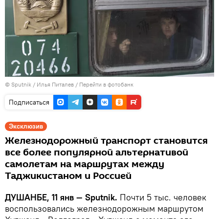
©
Sputnik
/ Илья Питалев
/
Перейти в фотобанк
Подписаться
Эксклюзив
Железнодорожный транспорт становится
все более популярной альтернативой
самолетам на маршрутах между
Таджикистаном и Россией
ДУШАНБЕ, 11 янв — Sputnik.
Почти 5 тыс. человек
воспользовались железнодорожным маршрутом