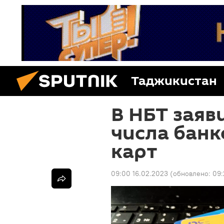
Таджикистан
В НБТ заяв
числа бан
карт
09:00 16.02.2023
(обновлено:
09: