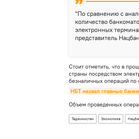
"По сравнению с ана
количество банкомато
электронных терминало
представитель Нацбан
Стоит отметить, что в про
страны посредством элект
безналичных операций по 
НБТ назвал главные банки
Объем проведенных операц
Таджикистан
Экономика
Нацба