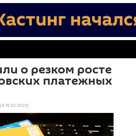
или о резком росте
ковских платежных
24 16.02.2023
)