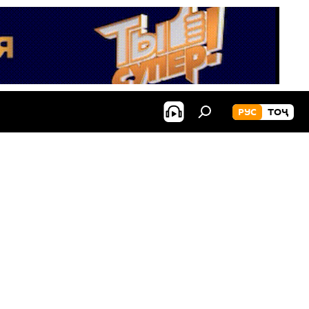
РУС
ТОҶ