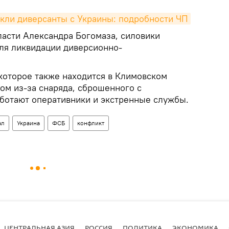
кли диверсанты с Украины: подробности ЧП
ласти Александра Богомаза, силовики
ля ликвидации диверсионно-
которое также находится в Климовском
ом из-за снаряда, сброшенного с
аботают оперативники и экстренные службы.
ал
Украина
ФСБ
конфликт
ЦЕНТРАЛЬНАЯ АЗИЯ
РОССИЯ
ПОЛИТИКА
ЭКОНОМИКА