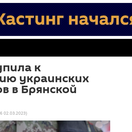
упила к
ию украинских
в в Брянской
06 02.03.2023
)