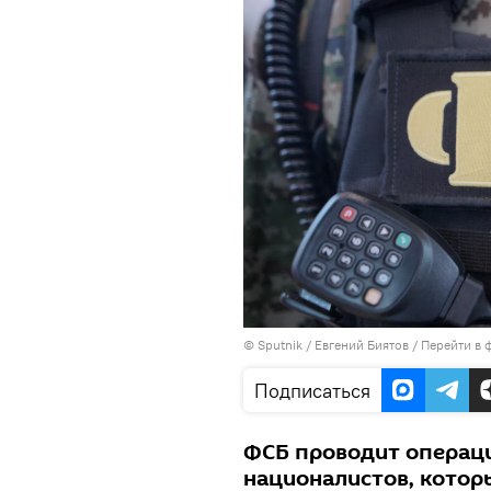
©
Sputnik
/ Евгений Биятов
/
Перейти в 
Подписаться
ФСБ проводит операц
националистов, котор