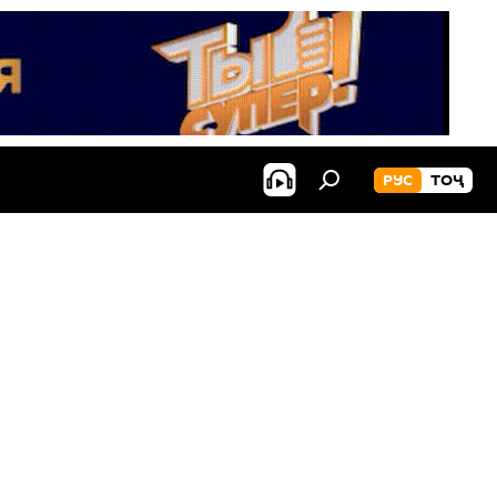
РУС
ТОҶ