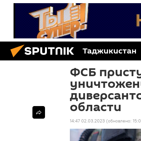
Таджикистан
ФСБ прист
уничтожен
диверсанто
области
14:47 02.03.2023
(обновлено:
15: