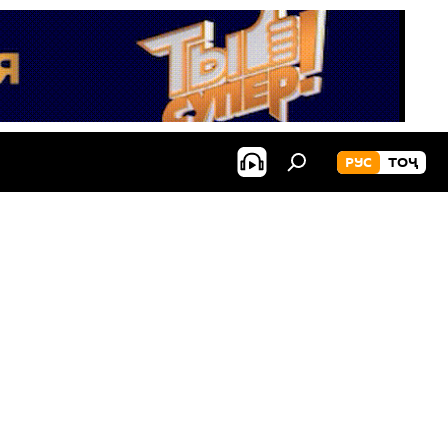
РУС
ТОҶ