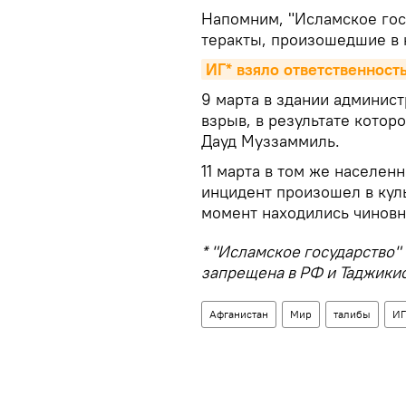
Напомним, "Исламское госу
теракты, произошедшие в 
ИГ* взяло ответственность
9 марта в здании админи
взрыв, в результате котор
Дауд Муззаммиль.
11 марта в том же населен
инцидент произошел в куль
момент находились чиновн
* "Исламское государство" 
запрещена в РФ и Таджикис
Афганистан
Мир
талибы
И