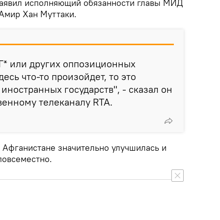
заявил исполняющий обязанности главы МИД
 Амир Хан Муттаки.
Г* или других оппозиционных
десь что-то произойдет, то это
иностранных государств", - сказал он
венному телеканалу RTA.
в Афганистане значительно улучшилась и
повсеместно.