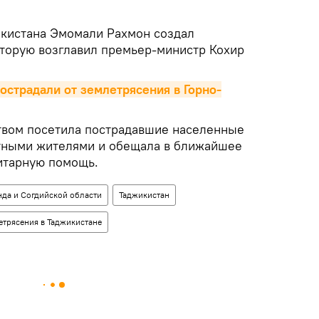
кистана Эмомали Рахмон создал
торую возглавил премьер-министр Кохир
острадали от землетрясения в Горно-
твом посетила пострадавшие населенные
стными жителями и обещала в ближайшее
итарную помощь.
да и Согдийской области
Таджикистан
етрясения в Таджикистане