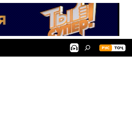
РУС
ТОҶ