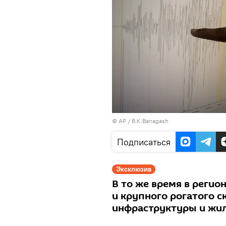
© AP / B.K.Banagash
Подписаться
Эксклюзив
В то же время в регио
и крупного рогатого с
инфраструктуры и жи