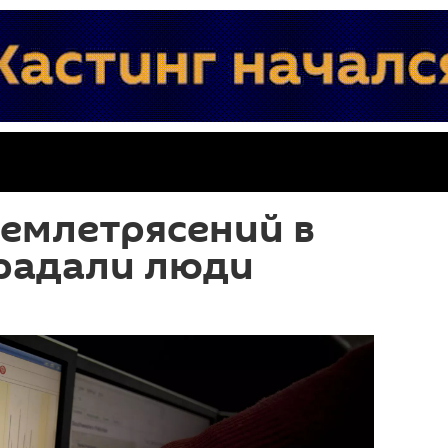
 землетрясений в
традали люди