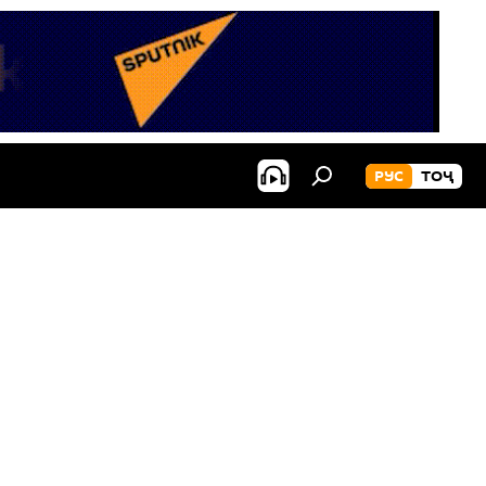
РУС
ТОҶ