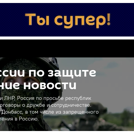
сии по защите
ние новости
 и ЛНР, Россия по просьбе республик
оговоры о дружбе и сотрудничестве.
 Донбасс, в том числе из запрещенного
ления в Россию.