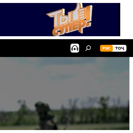
РУС
ТОҶ