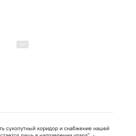
ать сухопутный коридор и снабжение нашей
стается лишь в направлении удара", -