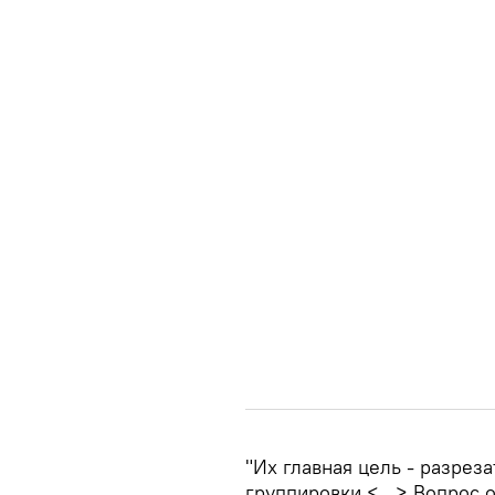
"Их главная цель - разрез
группировки <...> Вопрос о