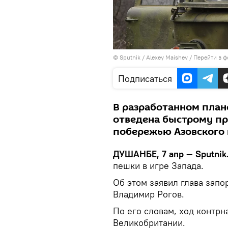
©
Sputnik
/ Alexey Maishev
/
Перейти в ф
Подписаться
В разработанном план
отведена быстрому п
побережью Азовского
ДУШАНБЕ, 7 апр — Sputnik
пешки в игре Запада.
Об этом заявил глава зап
Владимир Рогов.
По его словам, ход контр
Великобритании.