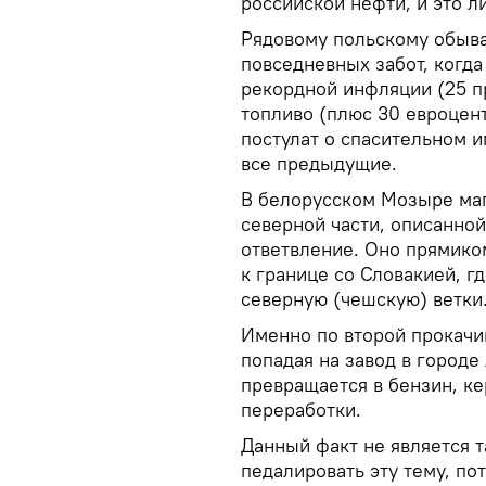
российской нефти, и это л
Рядовому польскому обыва
повседневных забот, когда
рекордной инфляции (25 пр
топливо (плюс 30 евроцент
постулат о спасительном им
все предыдущие.
В белорусском Мозыре маг
северной части, описанной
ответвление. Оно прямико
к границе со Словакией, г
северную (чешскую) ветки
Именно по второй прокачив
попадая на завод в городе
превращается в бензин, ке
переработки.
Данный факт не является т
педалировать эту тему, п