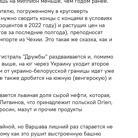
ишь на миллион меньше, чем годом ранее.
телю, погруженному в круговерть
 нужно сводить концы с концами в условиях
оцентов в 2022 году) и растущих цен на
ов за последние полгода), преподносят
порте из Чехии. Это такая же сказка, как и
истраль "Дружбы" раздваивается и, помимо
 выше, на юг через Украину уходит второе
м от украино-белорусской границы идет уже
де также дробится на южную (венгерскую) и
.
ается львиная доля сырой нефти, которая,
 Литвинов, что принадлежит польской Orlen,
росин, мазут и прочие продукты
айной, но Варшава лишний раз старается не
отому как это рушит выстроенную башню