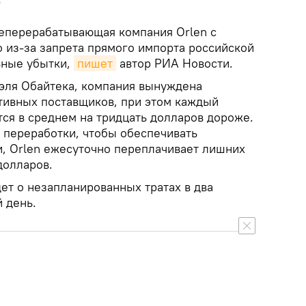
ю
еперерабатывающая компания Orlen с
о из-за запрета прямого импорта российской
ьные убытки,
пишет
автор РИА Новости.
эля Обайтека, компания вынуждена
ативных поставщиков, при этом каждый
тся в среднем на тридцать долларов дороже.
 переработки, чтобы обеспечивать
, Orlen ежесуточно переплачивает лишних
долларов.
ет о незапланированных тратах в два
 день.