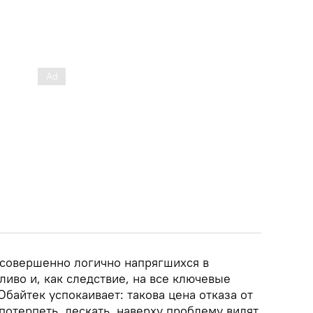
 совершенно логично напрягшихся в
ливо и, как следствие, на все ключевые
Обайтек успокаивает: такова цена отказа от
отерпеть, дескать, наверху проблему видят,