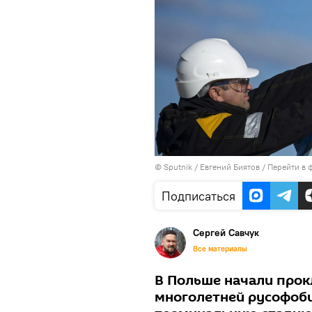
©
Sputnik
/ Евгений Биятов
/
Перейти в 
Подписаться
Сергей Савчук
Все материалы
В Польше начали прок
многолетней русофоби