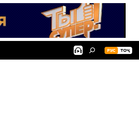
РУС
ТОҶ