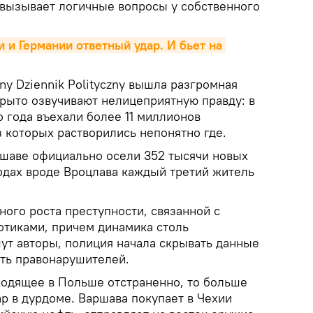
 вызывает логичные вопросы у собственного
и Германии ответный удар. И бьет на 
zny Dziennik Polityczny вышла разгромная
крыто озвучивают нелицеприятную правду: в
 года въехали более 11 миллионов
 которых растворились непонятно где.
аршаве официально осели 352 тысячи новых
родах вроде Вроцлава каждый третий житель
ного роста преступности, связанной с
отиками, причем динамика столь
шут авторы, полиция начала скрывать данные
сть правонарушителей.
ходящее в Польше отстраненно, то больше
р в дурдоме. Варшава покупает в Чехии