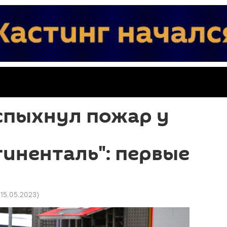
спыхнул пожар у
иненталь": первые
 15.05.2023
)