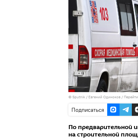
©
Sputnik
/ Евгений Одиноков
/
Перейти
Подписаться
По предварительной и
на строительной площ