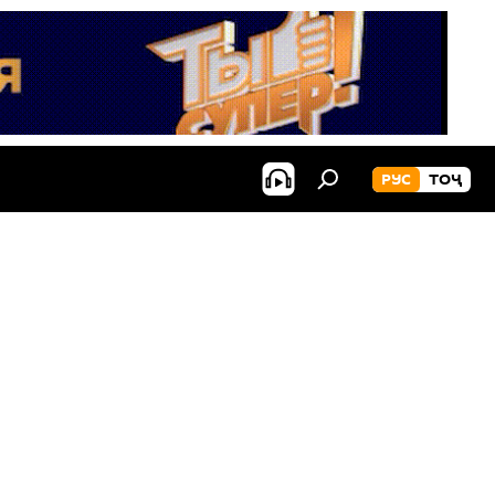
РУС
ТОҶ