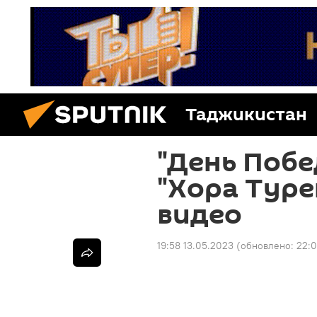
Таджикистан
"День Побе
"Хора Туре
видео
19:58 13.05.2023
(обновлено:
22:0