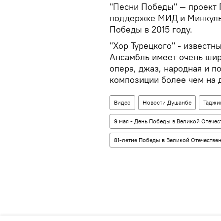
"Песни Победы" — проект 
поддержке МИД и Минкуль
Победы в 2015 году.
"Хор Турецкого" - известн
Ансамбль имеет очень шир
опера, джаз, народная и п
композиции более чем на 
Видео
Новости Душанбе
Таджи
9 мая - День Победы в Великой Отече
81-летие Победы в Великой Отечестве