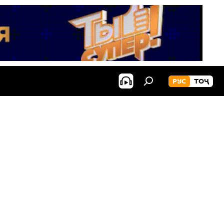
РУС
ТОҶ