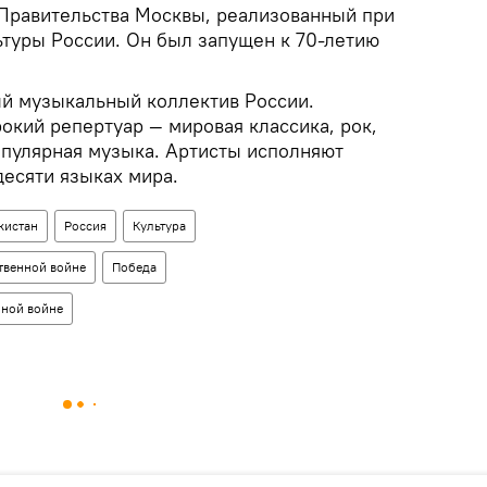
Правительства Москвы, реализованный при
туры России. Он был запущен к 70-летию
ый музыкальный коллектив России.
окий репертуар — мировая классика, рок,
опулярная музыка. Артисты исполняют
десяти языках мира.
кистан
Россия
Культура
ственной войне
Победа
нной войне