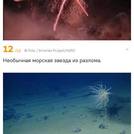
12
/13
© Foto /
Smartex Project/NERC
Необычная морская звезда из разлома.