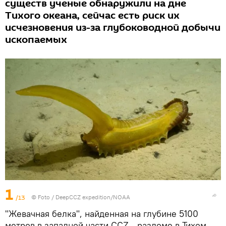
существ ученые обнаружили на дне
Тихого океана, сейчас есть риск их
исчезновения из-за глубоководной добычи
ископаемых
1
/13
© Foto /
DeepCCZ expedition/NOAA
"Жевачная белка", найденная на глубине 5100
метров в западной части CCZ - разломе в Тихом