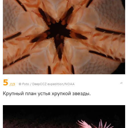
5
/13
© Foto /
DeepCCZ expedition/NOAA
Крупный план устья хрупкой звезды.