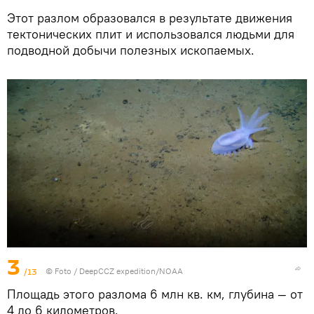
Этот разлом образовался в результате движения
тектонических плит и использовался людьми для
подводной добычи полезных ископаемых.
3
/13
© Foto /
DeepCCZ expedition/NOAA
Площадь этого разлома 6 млн кв. км, глубина — от
4 до 6 километров.