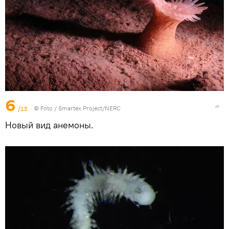
6
/13
© Foto /
Smartex Project/NERC
Новый вид анемоны.