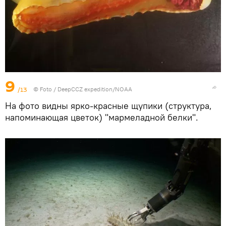
9
/13
© Foto /
DeepCCZ expedition/NOAA
На фото видны ярко-красные щупики (структура,
напоминающая цветок) "мармеладной белки".