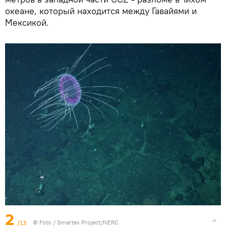
океане, который находится между Гавайями и
Мексикой.
2
/13
© Foto /
Smartex Project/NERC