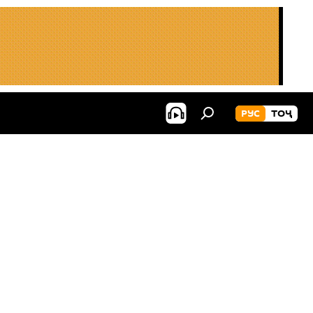
РУС
ТОҶ