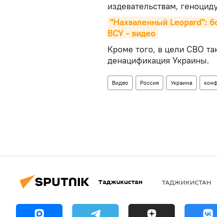
издевательствам, геноциду
"Нахваленный Leopard": б
ВСУ - видео
Кроме того, в цели СВО та
денацификация Украины.
Видео
Россия
Украина
конф
Таджикистан
ТАДЖИКИСТАН