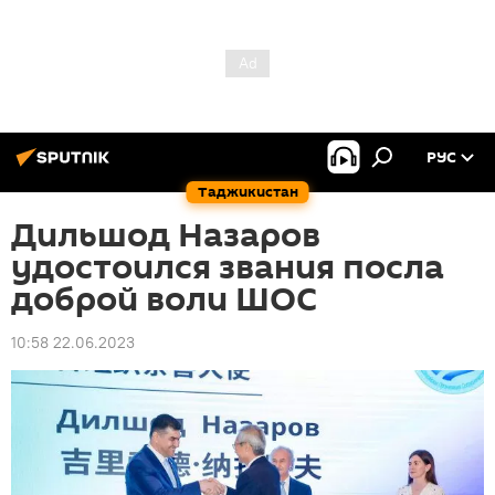
РУС
Таджикистан
Дильшод Назаров
удостоился звания посла
доброй воли ШОС
10:58 22.06.2023