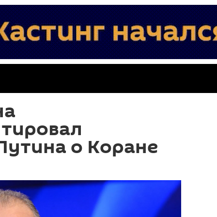
на
тировал
Путина о Коране