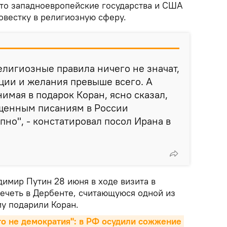
то западноевропейские государства и США
овестку в религиозную сферу.
религиозные правила ничего не значат,
ции и желания превыше всего. А
имая в подарок Коран, ясно сказал,
ященным писаниям в России
пно", - констатировал посол Ирана в
димир Путин 28 июня в ходе визита в
ечеть в Дербенте, считающуюся одной из
му подарили Коран.
то не демократия": в РФ осудили сожжение 