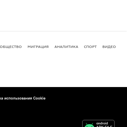
ОБЩЕСТВО
МИГРАЦИЯ
АНАЛИТИКА
СПОРТ
ВИДЕО
И
ка использования Cookie