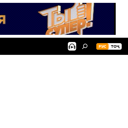
РУС
ТОҶ