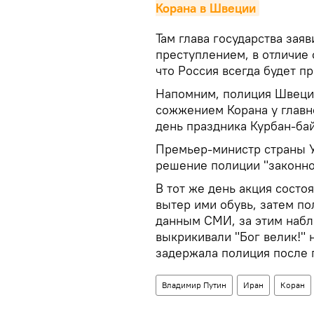
Корана в Швеции
Там глава государства зая
преступлением, в отличие 
что Россия всегда будет п
Напомним, полиция Швеци
сожжением Корана у главн
день праздника Курбан-ба
Премьер-министр страны У
решение полиции "законно
В тот же день акция состо
вытер ими обувь, затем по
данным СМИ, за этим набл
выкрикивали "Бог велик!" 
задержала полиция после п
Владимир Путин
Иран
Коран