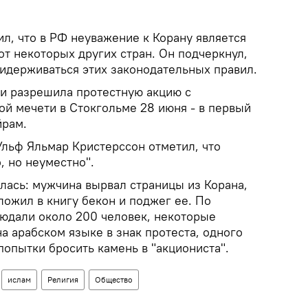
вил, что в РФ неуважение к Корану является
от некоторых других стран. Он подчеркнул,
ридерживаться этих законодательных правил.
и разрешила протестную акцию с
ой мечети в Стокгольме 28 июня - в первый
йрам.
льф Яльмар Кристерссон отметил, что
, но неуместно".
ялась: мужчина вырвал страницы из Корана,
ложил в книгу бекон и поджег ее. По
юдали около 200 человек, некоторые
на арабском языке в знак протеста, одного
опытки бросить камень в "акциониста".
ислам
Религия
Общество